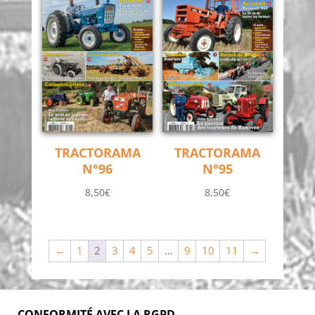
TRACTORAMA
TRACTORAMA
N°96
N°95
8,50
€
8,50
€
←
1
2
3
4
5
…
9
10
11
→
CONFORMITÉ AVEC LA RGPD