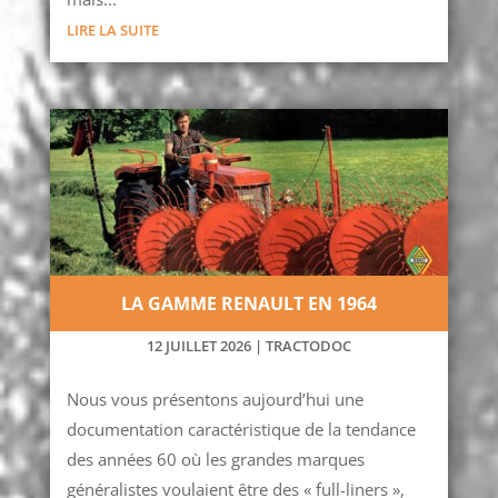
LIRE LA SUITE
LA GAMME RENAULT EN 1964
12 JUILLET 2026
|
TRACTODOC
Nous vous présentons aujourd’hui une
documentation caractéristique de la tendance
des années 60 où les grandes marques
généralistes voulaient être des « full-liners »,