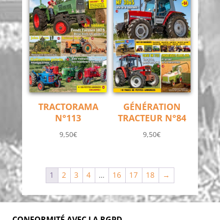
TRACTORAMA
GÉNÉRATION
N°113
TRACTEUR N°84
9,50
€
9,50
€
1
2
3
4
…
16
17
18
→
CONFORMITÉ AVEC LA RGPD