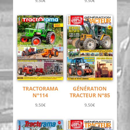
9,50
€
9,50
€
TRACTORAMA
GÉNÉRATION
N°114
TRACTEUR N°85
9,50
€
9,50
€