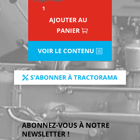
quantité
de
AJOUTER AU
Tractorama
PANIER
n°118
VOIR LE CONTENU
S'ABONNER À TRACTORAMA
ABONNEZ-VOUS À NOTRE
NEWSLETTER !