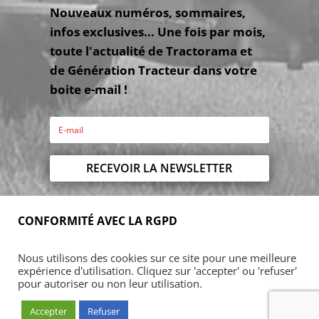
Nouveaux numéros, sommaires,
infos exclusives... Une fois par mois,
toute l'actualité de Tractorama et
de Génération Tracteur dans votre
boite e-mail !
RECEVOIR LA NEWSLETTER
CONFORMITÉ AVEC LA RGPD
Accueil
Blog
Acheter
S’abonner
Nous utilisons des cookies sur ce site pour une meilleure
Foires & manifestations
Petites annonces
expérience d'utilisation. Cliquez sur 'accepter' ou 'refuser'
Contact
Mon Compte
pour autoriser ou non leur utilisation.
Accepter
Refuser