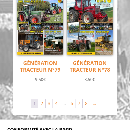
GÉNÉRATION
GÉNÉRATION
TRACTEUR N°79
TRACTEUR N°78
9,50
€
8,50
€
1
2
3
4
…
6
7
8
→
CONFORMITÉ AVEC LA RGPD