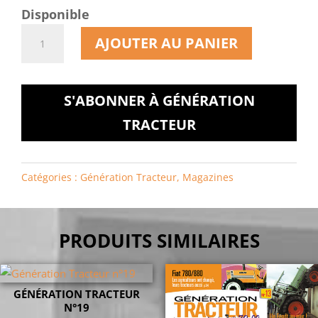
Disponible
quantité
AJOUTER AU PANIER
de
Génération
Tracteur
S'ABONNER À GÉNÉRATION
n°84
TRACTEUR
Catégories :
Génération Tracteur
,
Magazines
PRODUITS SIMILAIRES
GÉNÉRATION TRACTEUR
N°19