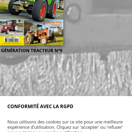
GÉNÉRATION TRACTEUR N°9
7,50
€
CONFORMITÉ AVEC LA RGPD
Accueil
Blog
Acheter
S’abonner
Nous utilisons des cookies sur ce site pour une meilleure
Foires & manifestations
Petites annonces
expérience d'utilisation. Cliquez sur 'accepter' ou 'refuser'
Contact
Mon Compte