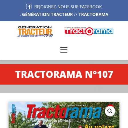
REJOIGNEZ-NOUS SUR FACEBOOK
:
GÉNÉRATION TRACTEUR
//
TRACTORAMA
TRACTORAMA N°107