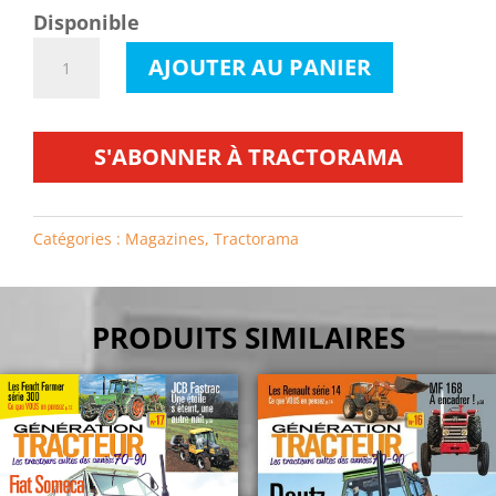
Disponible
quantité
AJOUTER AU PANIER
de
Tractorama
n°107
S'ABONNER À TRACTORAMA
Catégories :
Magazines
,
Tractorama
PRODUITS SIMILAIRES