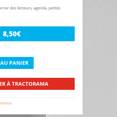
urrier des lecteurs, agenda, petites
8,50
€
 AU PANIER
ER À TRACTORAMA
torama