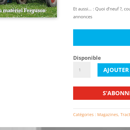
Et aussi… : Quoi d’neuf ?, co
annonces
Disponible
quantité
AJOUTER
de
Tractorama
n°102
S'ABONN
Catégories :
Magazines
,
Trac