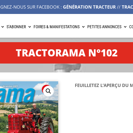
IGNEZ-NOUS SUR FACEBOOK :
GÉNÉRATION TRACTEUR
//
TRA
S’ABONNER
FOIRES & MANIFESTATIONS
PETITES ANNONCES
C
TRACTORAMA N°102
FEUILLETEZ L’APERÇU DU 