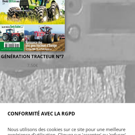
GÉNÉRATION TRACTEUR N°7
7,50
€
CONFORMITÉ AVEC LA RGPD
Accueil
Blog
Acheter
S’abonner
Nous utilisons des cookies sur ce site pour une meilleure
Foires & manifestations
Petites annonces
expérience d'utilisation. Cliquez sur 'accepter' ou 'refuser'