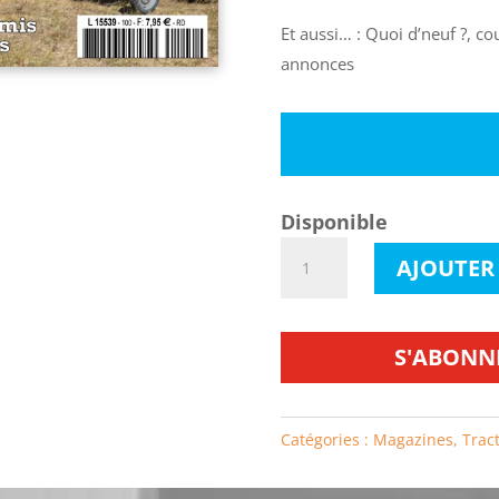
Et aussi… : Quoi d’neuf ?, co
annonces
Disponible
quantité
AJOUTER
de
Tractorama
n°100
S'ABONN
Catégories :
Magazines
,
Trac