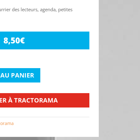
urrier des lecteurs, agenda, petites
8,50
€
 AU PANIER
ER À TRACTORAMA
torama