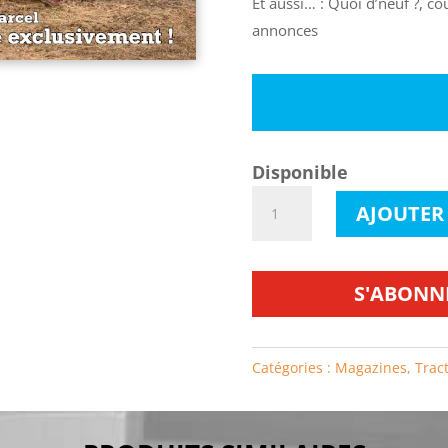
Et aussi… : Quoi d’neuf ?, co
annonces
Disponible
quantité
AJOUTER
de
Tractorama
n°99
S'ABONN
Catégories :
Magazines
,
Trac