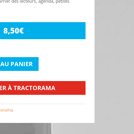
urrier des lecteurs, agenda, petites
8,50
€
 AU PANIER
ER À TRACTORAMA
torama