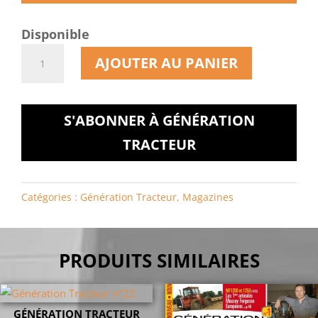
Disponible
quantité
AJOUTER AU PANIER
de
Génération
Tracteur
S'ABONNER À GÉNÉRATION
n°19
TRACTEUR
Catégories :
Génération Tracteur
,
Magazines
PRODUITS SIMILAIRES
GÉNÉRATION TRACTEUR