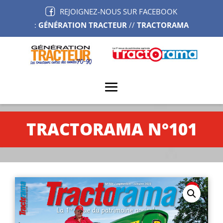
REJOIGNEZ-NOUS SUR FACEBOOK
:
GÉNÉRATION TRACTEUR
//
TRACTORAMA
TRACTORAMA N°101