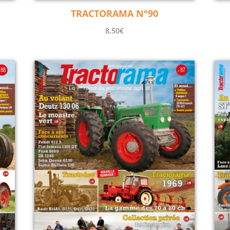
TRACTORAMA N°90
8,50
€