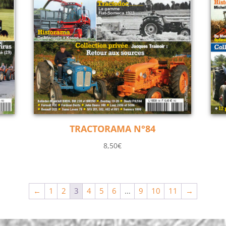
TRACTORAMA N°84
8,50
€
←
1
2
3
4
5
6
…
9
10
11
→