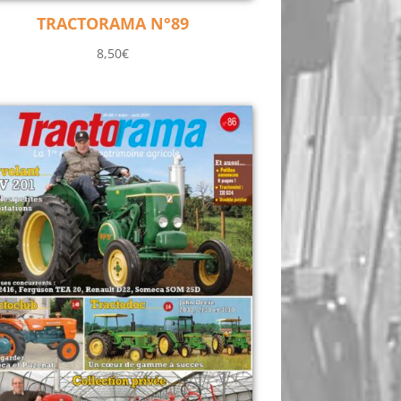
TRACTORAMA N°89
8,50
€