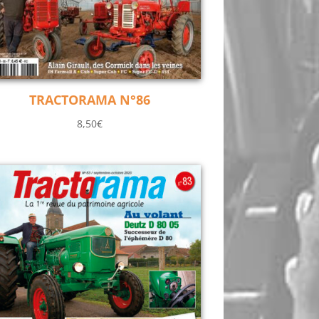
TRACTORAMA N°86
8,50
€