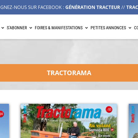
IGNEZ-NOUS SUR FACEBOOK :
GÉNÉRATION TRACTEUR
//
TRA
S’ABONNER
FOIRES & MANIFESTATIONS
PETITES ANNONCES
C
TRACTORAMA