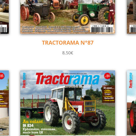
TRACTORAMA N°87
8,50
€