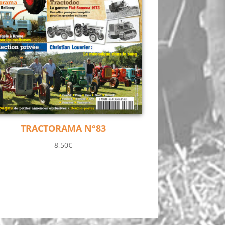
TRACTORAMA N°83
8,50
€