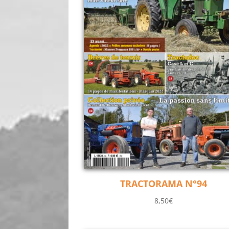
TRACTORAMA N°94
8,50
€