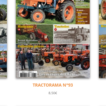
TRACTORAMA N°93
8,50
€