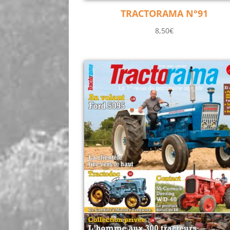
TRACTORAMA N°91
8,50
€