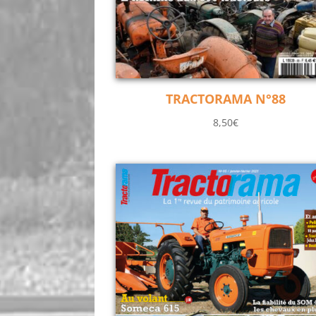
TRACTORAMA N°88
8,50
€