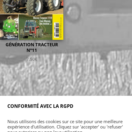
GÉNÉRATION TRACTEUR
N°11
7,50
€
CONFORMITÉ AVEC LA RGPD
Accueil
Blog
Acheter
S’abonner
Nous utilisons des cookies sur ce site pour une meilleure
Foires & manifestations
Petites annonces
expérience d'utilisation. Cliquez sur 'accepter' ou 'refuser'
Contact
Mon Compte