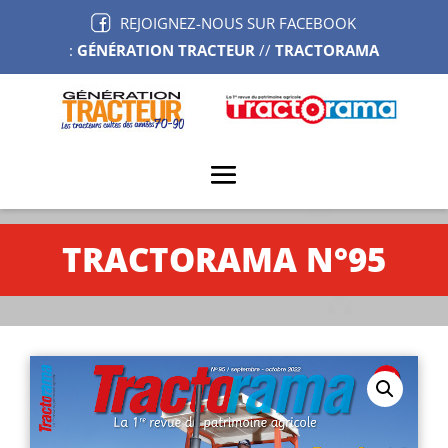
REJOIGNEZ-NOUS SUR FACEBOOK
:
GÉNÉRATION TRACTEUR
//
TRACTORAMA
TRACTORAMA N°95