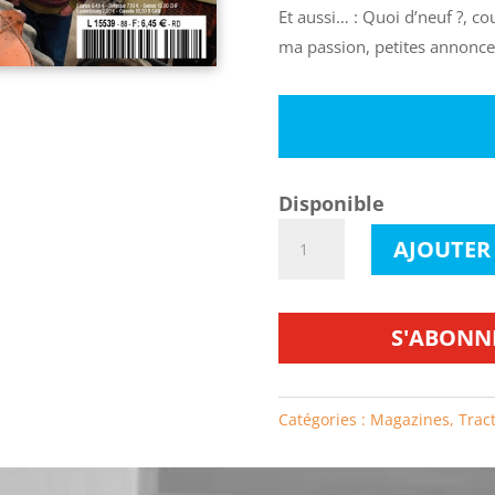
Et aussi… : Quoi d’neuf ?, co
ma passion, petites annonce
Disponible
quantité
AJOUTER
de
Tractorama
n°88
S'ABONN
Catégories :
Magazines
,
Trac