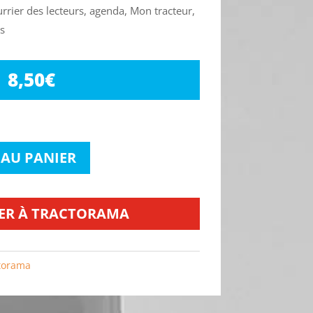
urrier des lecteurs, agenda, Mon tracteur,
s
8,50
€
 AU PANIER
ER À TRACTORAMA
torama