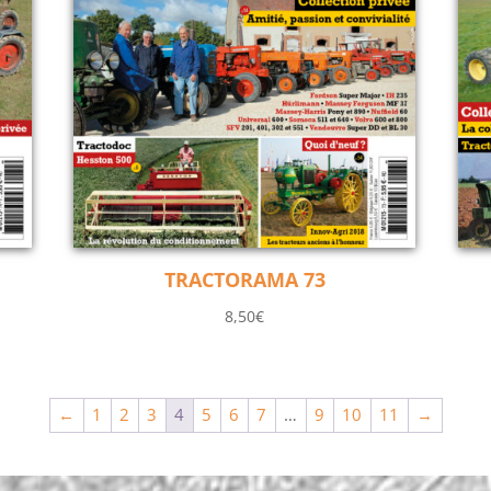
TRACTORAMA 73
8,50
€
←
1
2
3
4
5
6
7
…
9
10
11
→