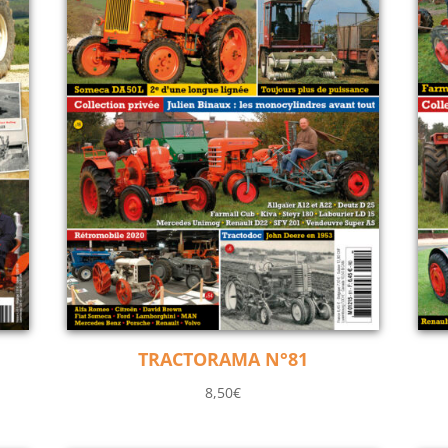
TRACTORAMA N°81
8,50
€