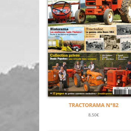
TRACTORAMA N°82
8,50
€