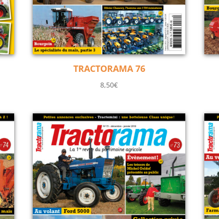
TRACTORAMA 76
8,50
€