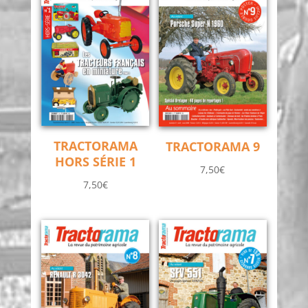
TRACTORAMA
TRACTORAMA 9
HORS SÉRIE 1
7,50
€
7,50
€