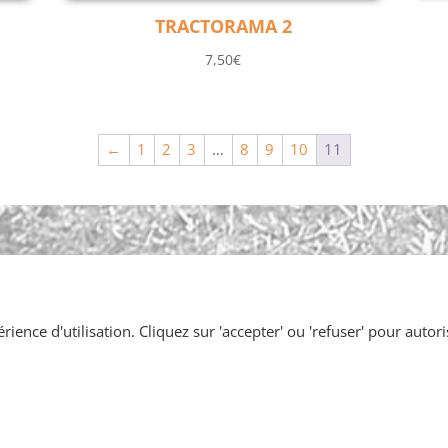
TRACTORAMA 2
7,50
€
←
1
2
3
…
8
9
10
11
ience d'utilisation. Cliquez sur 'accepter' ou 'refuser' pour autori