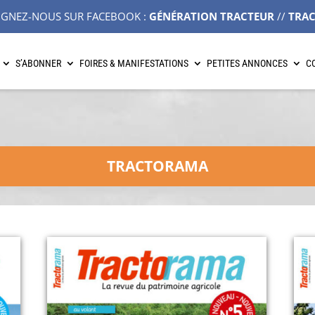
IGNEZ-NOUS SUR FACEBOOK :
GÉNÉRATION TRACTEUR
//
TRA
S’ABONNER
FOIRES & MANIFESTATIONS
PETITES ANNONCES
C
TRACTORAMA