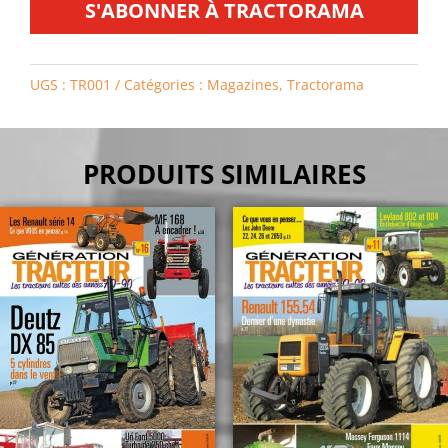
S'ABONNER À TRACTORAMA
UGS :
TR001
Catégories :
Magazines
,
Tractorama
PRODUITS SIMILAIRES