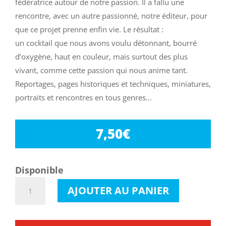
fédératrice autour de notre passion. Il a fallu une
rencontre, avec un autre passionné, notre éditeur, pour
que ce projet prenne enfin vie. Le résultat :
un cocktail que nous avons voulu détonnant, bourré
d’oxygène, haut en couleur, mais surtout des plus
vivant, comme cette passion qui nous anime tant.
Reportages, pages historiques et techniques, miniatures,
portraits et rencontres en tous genres…
7,50
€
Disponible
quantité
AJOUTER AU PANIER
de
Tractorama
1