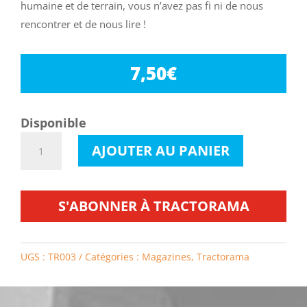
humaine et de terrain, vous n’avez pas fi ni de nous
rencontrer et de nous lire !
7,50
€
Disponible
quantité
AJOUTER AU PANIER
de
Tractorama
3
S'ABONNER À TRACTORAMA
UGS :
TR003
Catégories :
Magazines
,
Tractorama