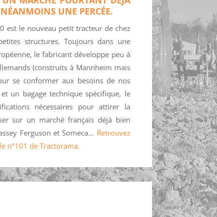
E NÉANMOINS UNE PERCÉE.
0 est le nouveau petit tracteur de chez
etites structures. Toujours dans une
opéenne, le fabricant développe peu à
llemands (construits à Mannheim mais
pour se conformer aux besoins de nos
 et un bagage technique spécifique, le
ications nécessaires pour attirer la
poser sur un marché français déjà bien
 Massey Ferguson et Someca…
Retrouvez
ns le n°101 de Tractorama.