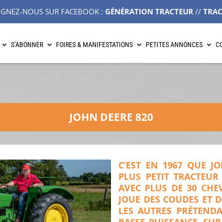
IGNEZ-NOUS SUR FACEBOOK :
GÉNÉRATION TRACTEUR
//
TRA
S’ABONNER
FOIRES & MANIFESTATIONS
PETITES ANNONCES
C
JOHN DEERE 820
C’EST EN 1967 QUE J
PLUS PETIT TRACTEUR
AVEC PLUS DE 30 CHE
JOUE DES COUDES ET D
LES AUTRES PRÉTEND
BASSE PUISSANCE. SU