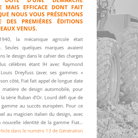
 MAIS EFFICACE DONT FAIT
 QUE NOUS VOUS PRÉSENTONS
E DES PREMIÈRES ÉDITIONS
EAUX VENUS.
940, la mécanique agricole était
le. Seules quelques marques avaient
ans le design dans le cahier des charges
lus célèbres étant IH avec Raymond
 Louis Dreyfuss (avec ses gammes «
 son côté, Fiat fait appel de longue date
en matière de design automobile, pour
s la série Ruban d’Or. Lourd défi que de
ne gamme au succès européen. Pour ce
pel au magicien italien du design, avec
 nouvelle identité de la gamme Fiat…
 article dans le numéro 13 de Génération