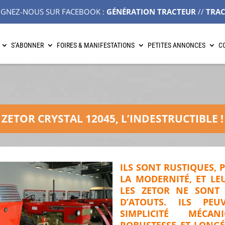
IGNEZ-NOUS SUR FACEBOOK :
GÉNÉRATION TRACTEUR
//
TRA
S’ABONNER
FOIRES & MANIFESTATIONS
PETITES ANNONCES
C
ZETOR CRYSTAL 12045, L’INDESTRUCTIBLE !
ILS SONT RUSTIQUES, 
LA MODERNITÉ, ET LE
LES ZETOR NE SONT
D’ATOUTS. ILS PE
SIMPLICITÉ MÉCA
ROBUSTESSE ET LONGÉV