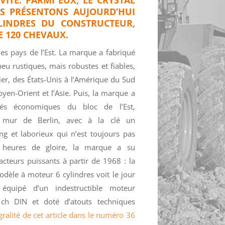
S PRÉSENTONS AUJOURD’HUI
YLINDRES DU CONSTRUCTEUR,
E 120 CHEVAUX.
des pays de l’Est. La marque a fabriqué
eu rustiques, mais robustes et fiables,
er, des États-Unis à l’Amérique du Sud
oyen-Orient et l’Asie. Puis, la marque a
ltés économiques du bloc de l’Est,
 mur de Berlin, avec à la clé un
 et laborieux qui n’est toujours pas
 heures de gloire, la marque a su
teurs puissants à partir de 1968 : la
dèle à moteur 6 cylindres voit le jour
équipé d’un indestructible moteur
h DIN et doté d’atouts techniques
gralité de cet article dans le numéro 36