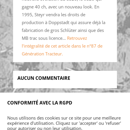
gagne 40 ch, avec un nouveau look. En
1995, Steyr vendra les droits de
production à Doppstadt qui assure déjà la
fabrication de gros Schlüter ainsi que des
MB trac sous licence…
Retrouvez
l’intégralité de cet article dans le n°87 de
Génération Tracteur.
AUCUN COMMENTAIRE
CONFORMITÉ AVEC LA RGPD
Accueil
Blog
Acheter
S’abonner
Nous utilisons des cookies sur ce site pour une meilleure
Foires & manifestations
Petites annonces
expérience d'utilisation. Cliquez sur 'accepter' ou 'refuser'
Contact
Mon Compte
pour autoriser ou non leur utilisation.