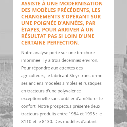
ASSISTE À UNE MODERNISATION
DES MODÈLES PRÉCÉDENTS, LES
CHANGEMENTS S’OPÉRANT SUR
UNE POIGNÉE D’ANNÉES, PAR
ÉTAPES, POUR ARRIVER À UN
RÉSULTAT PAS SI LOIN D’UNE
CERTAINE PERFECTION.
Notre analyse porte sur une brochure
imprimée il y a trois décennies environ.
Pour répondre aux attentes des
agriculteurs, le fabricant Steyr transforme
ses anciens modèles simples et rustiques
en tracteurs d’une polyvalence
exceptionnelle sans oublier d’améliorer le
confort. Notre prospectus présente deux
tracteurs produits entre 1984 et 1995 : le
8110 et le 8130. Des modèles d’autant