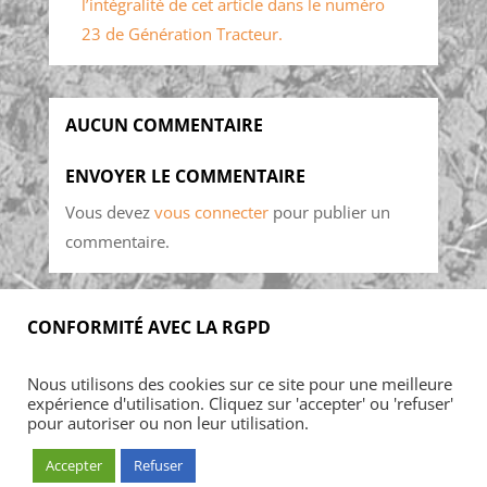
l’intégralité de cet article dans le numéro
23 de Génération Tracteur.
AUCUN COMMENTAIRE
ENVOYER LE COMMENTAIRE
Vous devez
vous connecter
pour publier un
commentaire.
CONFORMITÉ AVEC LA RGPD
Accueil
Blog
Acheter
S’abonner
Nous utilisons des cookies sur ce site pour une meilleure
Foires & manifestations
Petites annonces
expérience d'utilisation. Cliquez sur 'accepter' ou 'refuser'
Contact
Mon Compte
pour autoriser ou non leur utilisation.
Accepter
Refuser
© ARMADA CONCEPT