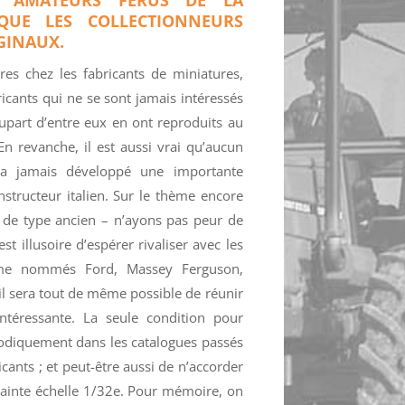
QUE LES COLLECTIONNEURS
GINAUX.
res chez les fabricants de miniatures,
ricants qui ne se sont jamais intéressés
upart d’entre eux en ont reproduits au
 revanche, il est aussi vrai qu’aucun
n’a jamais développé une importante
tructeur italien. Sur le thème encore
e de type ancien – n’ayons pas peur de
est illusoire d’espérer rivaliser avec les
sme nommés Ford, Massey Ferguson,
 il sera tout de même possible de réunir
ntéressante. La seule condition pour
hodiquement dans les catalogues passés
icants ; et peut-être aussi de n’accorder
-sainte échelle 1/32e. Pour mémoire, on