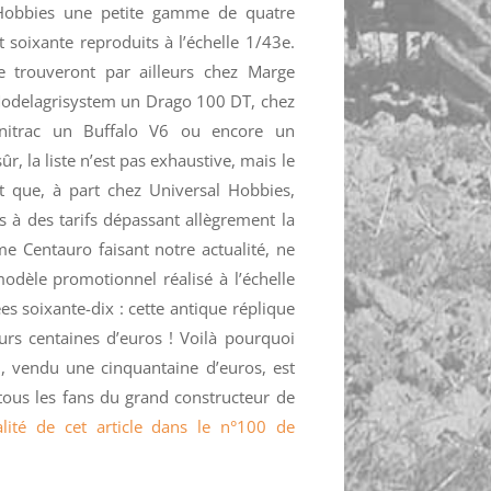
 Hobbies une petite gamme de quatre
soixante reproduits à l’échelle 1/43e.
e trouveront par ailleurs chez Marge
odelagrisystem un Drago 100 DT, chez
nitrac un Buffalo V6 ou encore un
, la liste n’est pas exhaustive, mais le
est que, à part chez Universal Hobbies,
s à des tarifs dépassant allègrement la
me Centauro faisant notre actualité, ne
odèle promotionnel réalisé à l’échelle
s soixante-dix : cette antique réplique
urs centaines d’euros ! Voilà pourquoi
i, vendu une cinquantaine d’euros, est
us les fans du grand constructeur de
ralité de cet article dans le n°100 de