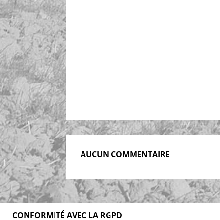
AUCUN COMMENTAIRE
CONFORMITÉ AVEC LA RGPD
Accueil
Blog
Acheter
S’abonner
F