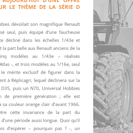
UR LE THÈME DE LA SÉRIE D
obbies dévoilait son magnifique Renault
sé seul, puis équipé d’une faucheuse
ite décliné dans les échelles 1/43e et
it la part belle aux Renault anciens de la
inq modèles au 1/43e – réalisés
tlas -, et trois modèles au 1/16e, seul
le mérite exclusif de figurer dans la
 à Réplicagri, lequel déclinera sur la
 D35, puis un N70, Universal Hobbies
on de première génération ; elle est
à sa couleur orange clair d’avant 1966.
être cette invariance de la part du
ue d’une période aussi longue. Quoi qu’il
mis d’espérer – pourquoi pas ? -, un