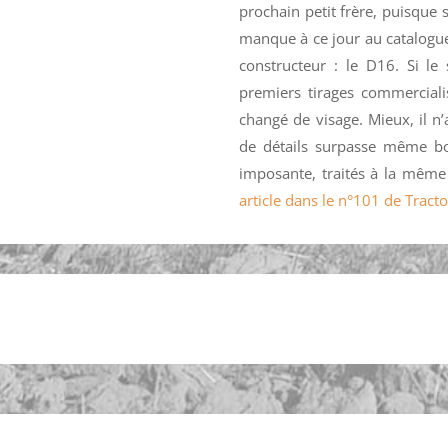
prochain petit frère, puisque s
manque à ce jour au catalogu
constructeur : le D16. Si le
premiers tirages commerciali
changé de visage. Mieux, il n’
de détails surpasse même bo
imposante, traités à la mêm
article dans le n°101 de Tract
oires & manifestations
Petites annonces
Contact
Mon C