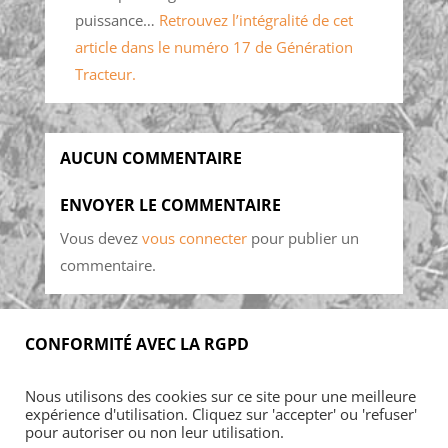
puissance…
Retrouvez l’intégralité de cet
article dans le numéro 17 de Génération
Tracteur.
AUCUN COMMENTAIRE
ENVOYER LE COMMENTAIRE
Vous devez
vous connecter
pour publier un
commentaire.
CONFORMITÉ AVEC LA RGPD
Accueil
Blog
Acheter
S’abonner
Nous utilisons des cookies sur ce site pour une meilleure
Foires & manifestations
Petites annonces
expérience d'utilisation. Cliquez sur 'accepter' ou 'refuser'
Contact
Mon Compte
pour autoriser ou non leur utilisation.