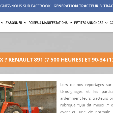
IGNEZ-NOUS SUR FACEBOOK :
GÉNÉRATION TRACTEUR
//
TRA
S’ABONNER
FOIRES & MANIFESTATIONS
PETITES ANNONCES
C
X ? RENAULT 891 (7 500 HEURES) ET 90-34 (1
Lors de nos reportages sur 
témoignages et les parti
ardemment leurs tracteurs p
rubrique “Qui dit mieux ?“ o
ayant eu une vie normale,