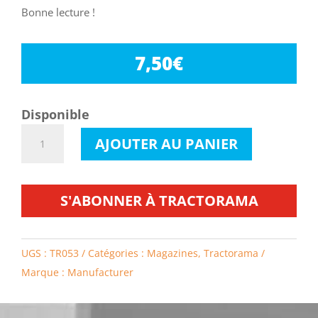
Bonne lecture !
7,50
€
Disponible
quantité
AJOUTER AU PANIER
de
Tractorama
53
S'ABONNER À TRACTORAMA
UGS :
TR053
Catégories :
Magazines
,
Tractorama
Marque :
Manufacturer