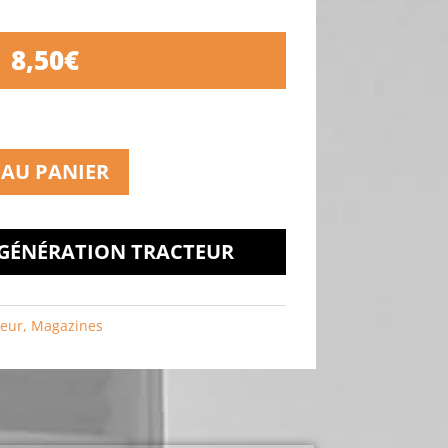
8,50
€
 AU PANIER
 GÉNÉRATION TRACTEUR
teur
,
Magazines