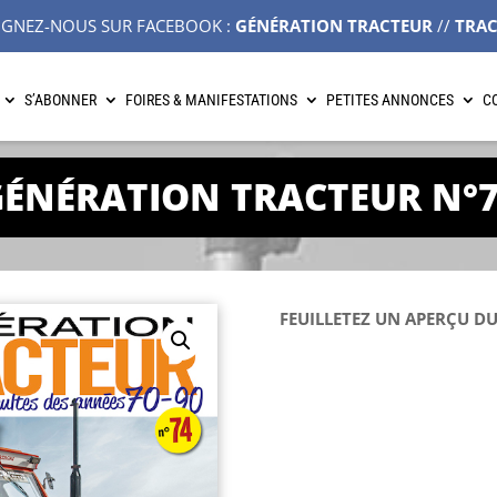
IGNEZ-NOUS SUR FACEBOOK :
GÉNÉRATION TRACTEUR
//
TRA
S’ABONNER
FOIRES & MANIFESTATIONS
PETITES ANNONCES
C
ÉNÉRATION TRACTEUR N°
FEUILLETEZ UN APERÇU DU