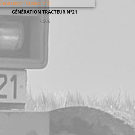
GÉNÉRATION TRACTEUR N°21
7,50
€