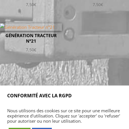
7,50
€
7,50
€
GÉNÉRATION TRACTEUR
N°21
7,50
€
CONFORMITÉ AVEC LA RGPD
Accueil
Blog
Acheter
S’abonner
Nous utilisons des cookies sur ce site pour une meilleure
Foires & manifestations
Petites annonces
expérience d'utilisation. Cliquez sur 'accepter' ou 'refuser'
Contact
Mon Compte
pour autoriser ou non leur utilisation.