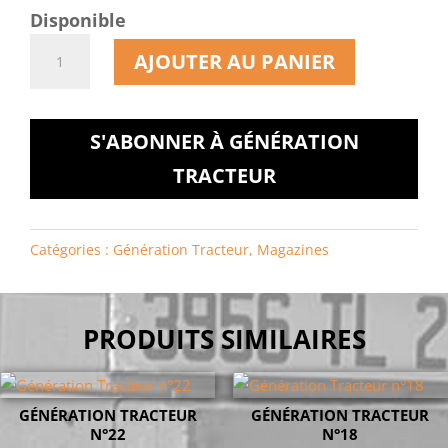
Disponible
quantité
AJOUTER AU PANIER
de
Génération
Tracteur
S'ABONNER À GÉNÉRATION
n°24
TRACTEUR
Catégories :
Génération Tracteur
,
Magazines
PRODUITS SIMILAIRES
GÉNÉRATION TRACTEUR
GÉNÉRATION TRACTEUR
N°22
N°18