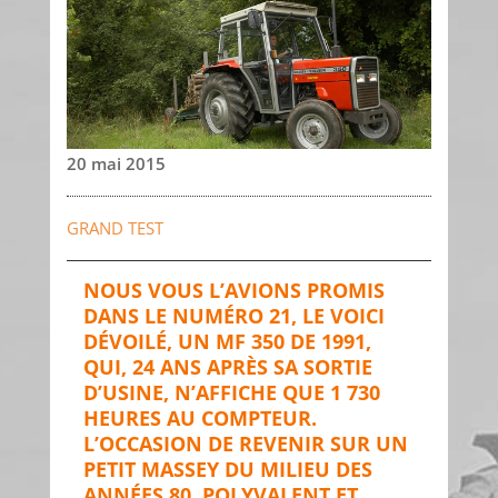
20 mai 2015
GRAND TEST
NOUS VOUS L’AVIONS PROMIS
DANS LE NUMÉRO 21, LE VOICI
DÉVOILÉ, UN MF 350 DE 1991,
QUI, 24 ANS APRÈS SA SORTIE
D’USINE, N’AFFICHE QUE 1 730
HEURES AU COMPTEUR.
L’OCCASION DE REVENIR SUR UN
PETIT MASSEY DU MILIEU DES
ANNÉES 80, POLYVALENT ET