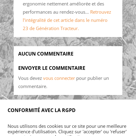
ergonomie nettement améliorée et des
performances au rendez-vous…
Retrouvez
l’intégralité de cet article dans le numéro
23 de Génération Tracteur.
AUCUN COMMENTAIRE
ENVOYER LE COMMENTAIRE
Vous devez
vous connecter
pour publier un
commentaire.
CONFORMITÉ AVEC LA RGPD
Accueil
Blog
Acheter
S’abonner
Nous utilisons des cookies sur ce site pour une meilleure
Foires & manifestations
Petites annonces
expérience d'utilisation. Cliquez sur 'accepter' ou 'refuser'
Contact
Mon Compte