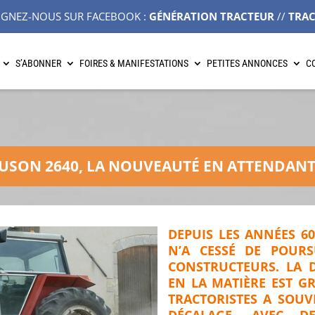
IGNEZ-NOUS SUR FACEBOOK :
GÉNÉRATION TRACTEUR
//
TRA
S’ABONNER
FOIRES & MANIFESTATIONS
PETITES ANNONCES
C
USON 2640, LA NOUVEAUTÉ EN ATTENDANT
DEPUIS LES ANNÉES 60
N’A CESSÉ DE POURS
CONSTRUCTEURS. LA 
EN LA MATIÈRE EST G
TRACTORISTES A SOUV
DÉCALAGE, AVEC D