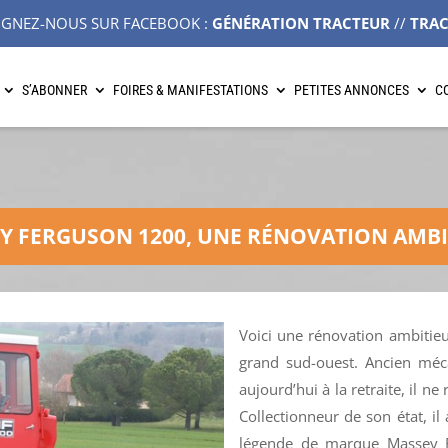
IGNEZ-NOUS SUR FACEBOOK :
GÉNÉRATION TRACTEUR
//
TRA
S’ABONNER
FOIRES & MANIFESTATIONS
PETITES ANNONCES
C
Y FERGUSON 1200, UNE RÉNOVATION AMBI
Voici une rénovation ambitie
grand sud-ouest. Ancien méca
aujourd’hui à la retraite, il ne
Collectionneur de son état, il
légende de marque Massey Fe