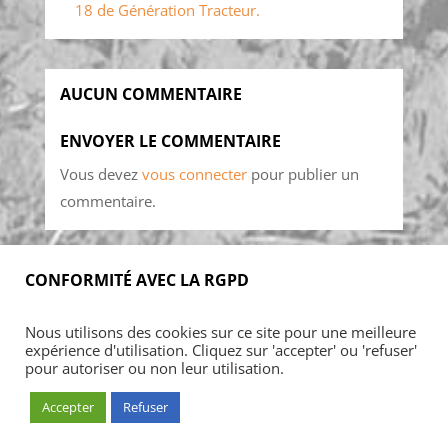
18 de Génération Tracteur.
AUCUN COMMENTAIRE
ENVOYER LE COMMENTAIRE
Vous devez
vous connecter
pour publier un
commentaire.
CONFORMITÉ AVEC LA RGPD
Accueil
Blog
Acheter
S’abonner
Nous utilisons des cookies sur ce site pour une meilleure
Foires & manifestations
Petites annonces
expérience d'utilisation. Cliquez sur 'accepter' ou 'refuser'
Contact
Mon Compte
pour autoriser ou non leur utilisation.
Accepter
Refuser
© ARMADA CONCEPT