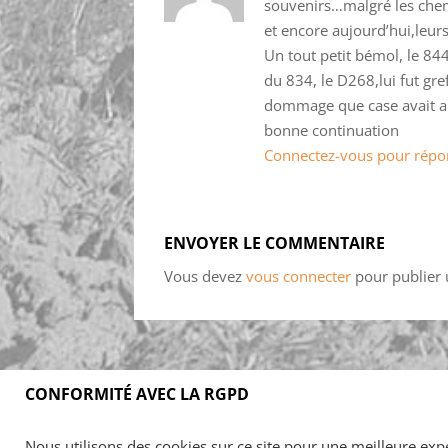
souvenirs…malgré les chemis
et encore aujourd’hui,leur
Un tout petit bémol, le 844
du 834, le D268,lui fut gre
dommage que case avait ab
bonne continuation
Connectez-vous pour répo
ENVOYER LE COMMENTAIRE
Vous devez
vous connecter
pour publier
CONFORMITÉ AVEC LA RGPD
Accueil
Blog
Acheter
S’abonner
F
Nous utilisons des cookies sur ce site pour une meilleure expér