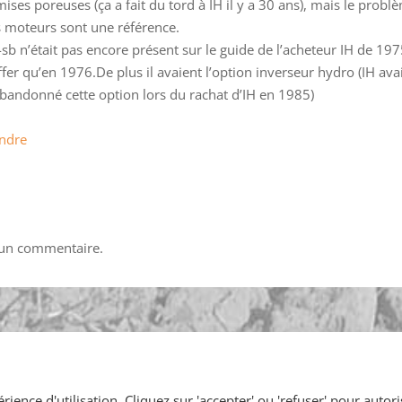
es poreuses (ça a fait du tord à IH il y a 30 ans), mais le problè
s moteurs sont une référence.
sb n’était pas encore présent sur le guide de l’acheteur IH de 197
ffer qu’en 1976.De plus il avaient l’option inverseur hydro (IH av
andonné cette option lors du rachat d’IH en 1985)
ndre
 un commentaire.
oires & manifestations
Petites annonces
Contact
Mon C
ience d'utilisation. Cliquez sur 'accepter' ou 'refuser' pour autori