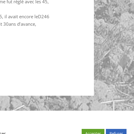
me fut réglé avec les 45,
5, il avait encore leD246
ait 30ans d’avance,
ompte
ser
Accepter
Refuser