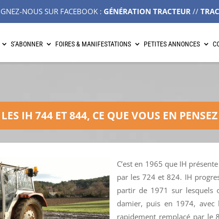
IGNEZ-NOUS SUR FACEBOOK :
GÉNÉRATION TRACTEUR
//
TRA
S’ABONNER
FOIRES & MANIFESTATIONS
PETITES ANNONCES
C
LES IH 744 ET 844, CE QUE VOUS EN PENSEZ
C’est en 1965 que IH présente 
par les 724 et 824. IH progres
partir de 1971 sur lesquels 
damier, puis en 1974, avec l
rapidement remplacé par le 