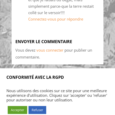
simplement parce-que la terre restait
collé sur le versoir!!!!
Connectez-vous pour répondre
ENVOYER LE COMMENTAIRE
Vous devez
vous connecter
pour publier un
commentaire.
CONFORMITÉ AVEC LA RGPD
Accueil
Blog
Acheter
S’abonner
Nous utilisons des cookies sur ce site pour une meilleure
Foires & manifestations
Petites annonces
expérience d'utilisation. Cliquez sur 'accepter' ou 'refuser'
Contact
Mon Compte
pour autoriser ou non leur utilisation.
Accepter
Refuser
© ARMADA CONCEPT