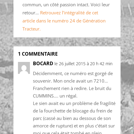
commun, un côté passion intact. Voici leur
retour…
Retrouvez l’intégralité de cet
article dans le numéro 24 de Génération
Tracteur.
1 COMMENTAIRE
BOCARD
le 26 juillet 2015 à 20 h 42 min
Décidemment, ce numéro est gorgé de
souvenir. Mon oncle avait un 7210…
Franchement rien à redire. Le bruit du
CUMMINS…. un régal.
Le sien avait eu un problème de fragilité
de la fourchette de blocage du frein de
parc (cassé au bien au dessous de son
amorce de rupture) et en plus c’était sur
moi que cela était tombé en plein