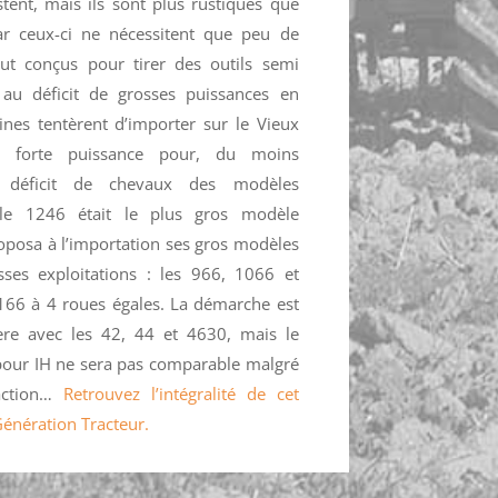
stent, mais ils sont plus rustiques que
ar ceux-ci ne nécessitent que peu de
out conçus pour tirer des outils semi
 au déficit de grosses puissances en
nes tentèrent d’importer sur le Vieux
 forte puissance pour, du moins
le déficit de chevaux des modèles
le 1246 était le plus gros modèle
oposa à l’importation ses gros modèles
ses exploitations : les 966, 1066 et
4166 à 4 roues égales. La démarche est
ere avec les 42, 44 et 4630, mais le
 pour IH ne sera pas comparable malgré
raction…
Retrouvez l’intégralité de cet
Génération Tracteur.