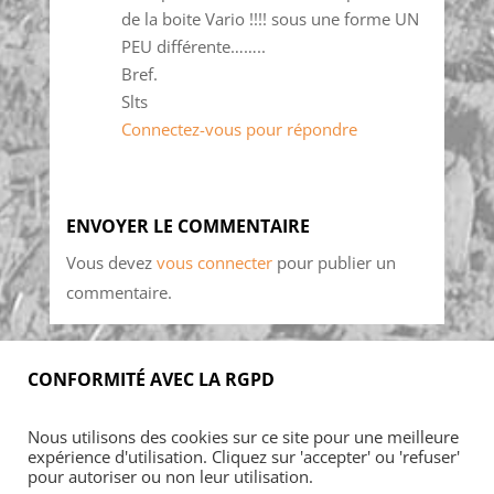
de la boite Vario !!!! sous une forme UN
PEU différente……..
Bref.
Slts
Connectez-vous pour répondre
ENVOYER LE COMMENTAIRE
Vous devez
vous connecter
pour publier un
commentaire.
CONFORMITÉ AVEC LA RGPD
Accueil
Blog
Acheter
S’abonner
Nous utilisons des cookies sur ce site pour une meilleure
Foires & manifestations
Petites annonces
expérience d'utilisation. Cliquez sur 'accepter' ou 'refuser'
Contact
Mon Compte
pour autoriser ou non leur utilisation.