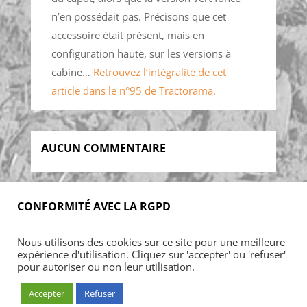
n’en possédait pas. Précisons que cet
accessoire était présent, mais en
configuration haute, sur les versions à
cabine…
Retrouvez l’intégralité de cet
article dans le n°95 de Tractorama.
AUCUN COMMENTAIRE
CONFORMITÉ AVEC LA RGPD
Accueil
Blog
Acheter
S’abonner
Nous utilisons des cookies sur ce site pour une meilleure
Foires & manifestations
Petites annonces
expérience d'utilisation. Cliquez sur 'accepter' ou 'refuser'
Contact
Mon Compte
pour autoriser ou non leur utilisation.
Accepter
Refuser
© ARMADA CONCEPT