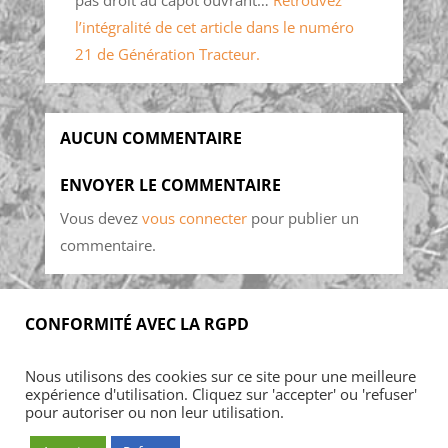
pas droit au capot ouvrant…
Retrouvez
l’intégralité de cet article dans le numéro
21 de Génération Tracteur.
AUCUN COMMENTAIRE
ENVOYER LE COMMENTAIRE
Vous devez
vous connecter
pour publier un
commentaire.
CONFORMITÉ AVEC LA RGPD
Accueil
Blog
Acheter
S’abonner
Nous utilisons des cookies sur ce site pour une meilleure
Foires & manifestations
Petites annonces
expérience d'utilisation. Cliquez sur 'accepter' ou 'refuser'
Contact
Mon Compte
pour autoriser ou non leur utilisation.