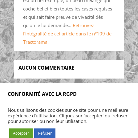
est un bel exemple, un beau mélange qui
coche bel et bien toutes les cases requises
et qui sait faire preuve de vivacité dès
qu’on le lui demande…
Retrouvez
l’intégralité de cet article dans le n°109 de
Tractorama.
AUCUN COMMENTAIRE
CONFORMITÉ AVEC LA RGPD
Accueil
Blog
Acheter
S’abonner
Nous utilisons des cookies sur ce site pour une meilleure
Foires & manifestations
Petites annonces
expérience d'utilisation. Cliquez sur 'accepter' ou 'refuser'
Contact
Mon Compte
pour autoriser ou non leur utilisation.
Accepter
Refuser