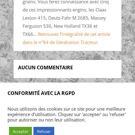
grains. Vous ferez connaissance avec cinq
de ces impressionnants engins, les Claas
Lexion 415, Deutz-Fahr M 2685, Massey
Ferguson 530, New Holland TX36 et
TX66…
Retrouvez l’intégralité de cet article
dans le n°84 de Génération Tracteur.
AUCUN COMMENTAIRE
CONFORMITÉ AVEC LA RGPD
Accueil
Blog
Acheter
S’abonner
Nous utilisons des cookies sur ce site pour une meilleure
Foires & manifestations
Petites annonces
expérience d'utilisation. Cliquez sur 'accepter' ou 'refuser'
Contact
Mon Compte
pour autoriser ou non leur utilisation.
Accepter
Refuser