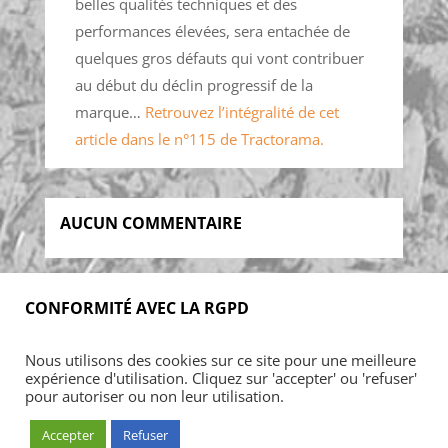
belles qualités techniques et des
performances élevées, sera entachée de
quelques gros défauts qui vont contribuer
au début du déclin progressif de la
marque…
Retrouvez l’intégralité de cet
article dans le n°115 de Tractorama.
AUCUN COMMENTAIRE
CONFORMITÉ AVEC LA RGPD
Accueil
Blog
Acheter
S’abonner
Nous utilisons des cookies sur ce site pour une meilleure
Foires & manifestations
Petites annonces
expérience d'utilisation. Cliquez sur 'accepter' ou 'refuser'
Contact
Mon Compte
pour autoriser ou non leur utilisation.
Accepter
Refuser