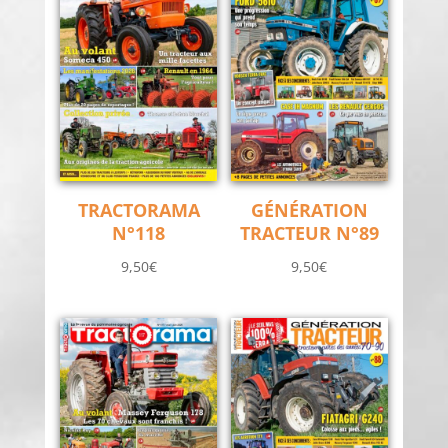
TRACTORAMA
GÉNÉRATION
N°118
TRACTEUR N°89
9,50
€
9,50
€