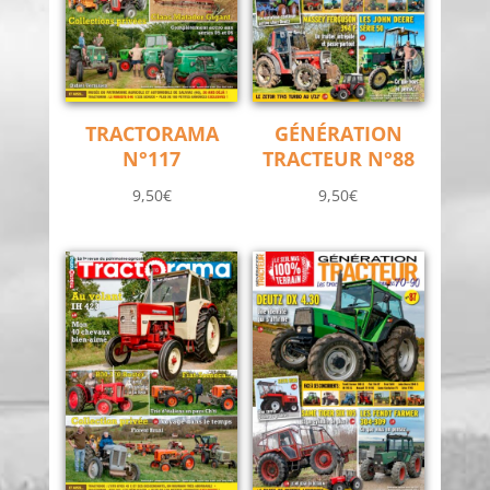
TRACTORAMA
GÉNÉRATION
N°117
TRACTEUR N°88
9,50
€
9,50
€