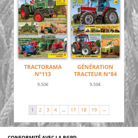
TRACTORAMA
GÉNÉRATION
N°113
TRACTEUR N°84
9,50
€
9,50
€
1
2
3
4
…
17
18
19
→
CONFORMITÉ AVEC LA RGPD