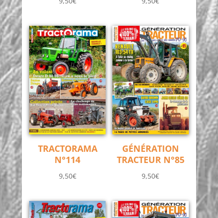
9,50
€
9,50
€
TRACTORAMA
GÉNÉRATION
N°114
TRACTEUR N°85
9,50
€
9,50
€