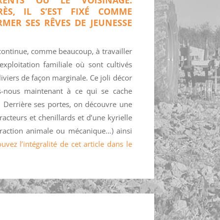
ÈS, IL S’EST FIXÉ COMME
RMER SES RÊVES DE JEUNESSE
n continue, comme beaucoup, à travailler
’exploitation familiale où sont cultivés
liviers de façon marginale. Ce joli décor
ns-nous maintenant à ce qui se cache
n. Derrière ses portes, on découvre une
racteurs et chenillards et d’une kyrielle
 traction animale ou mécanique…) ainsi
uvez l’intégralité de cet article dans le