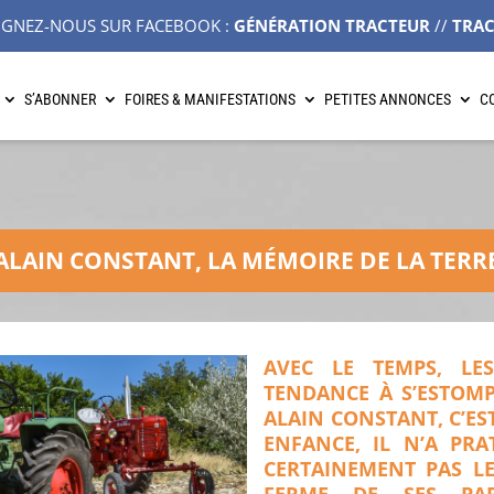
IGNEZ-NOUS SUR FACEBOOK :
GÉNÉRATION TRACTEUR
//
TRA
S’ABONNER
FOIRES & MANIFESTATIONS
PETITES ANNONCES
C
ALAIN CONSTANT, LA MÉMOIRE DE LA TERR
AVEC LE TEMPS, LE
TENDANCE À S’ESTOMP
ALAIN CONSTANT, C’ES
ENFANCE, IL N’A PRA
CERTAINEMENT PAS LE
FERME DE SES PAR